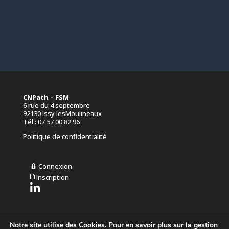
CNPath – FSM
6 rue du 4 septembre
92130 Issy lesMoulineaux
Tél : 07 57 00 82 96
Politique de confidentialité
Connexion
Inscription
L
i
e
n
L
Notre site utilise des Cookies. Pour en savoir plus sur la gestion