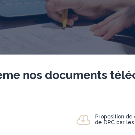
hème nos documents télé
Proposition de 

de DPC par le