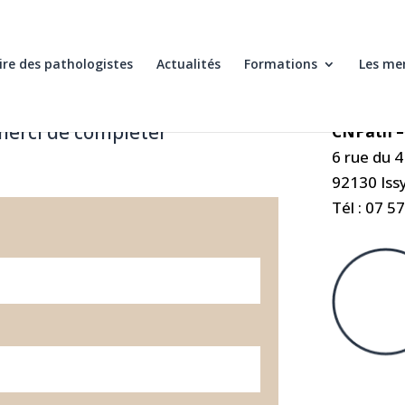
re des pathologistes
Actualités
Formations
Les me
merci de compléter
CNPath –
6 rue du 
92130 Iss
Tél : 07 5