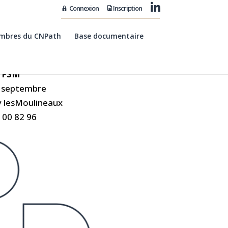
L
Connexion
Inscription
i
e
n
L
mbres du CNPath
Base documentaire
i
n
k
e
d
 FSM
i
n
4 septembre
y lesMoulineaux
7 00 82 96