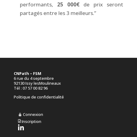
performants,
25 000€
de prix seront
partagés entre les 3 meilleurs.”
CNPath – FSM
6 rue du 4 septembre
92130 Issy lesMoulineaux
Tél : 07 57 00 82 96
Politique de confidentialité
Connexion
Inscription
L
i