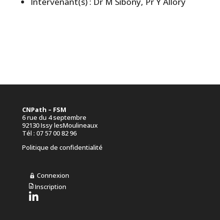
Intervenant(s) : Dr M Sibony, Pr Y Allory
CNPath – FSM
6 rue du 4 septembre
92130 Issy lesMoulineaux
Tél : 07 57 00 82 96
Politique de confidentialité
Connexion
Inscription
L
i
e